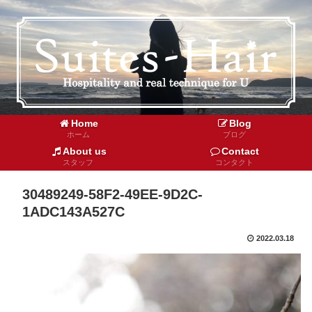
Home
Blog
ホーム
ブログ
About us
Contact
スタッフ
コンタクト
30489249-58F2-49EE-9D2C-
1ADC143A527C
2022.03.18