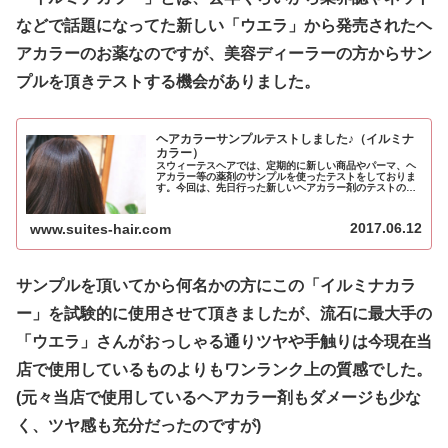
などで話題になってた新しい「ウエラ」から発売されたヘ
アカラーのお薬なのですが、美容ディーラーの方からサン
プルを頂きテストする機会がありました。
ヘアカラーサンプルテストしました♪（イルミナ
カラー）
スウィーテスヘアでは、定期的に新しい商品やパーマ、ヘ
アカラー等の薬剤のサンプルを使ったテストをしておりま
す。今回は、先日行った新しいヘアカラー剤のテストの様
子とその結果をご報告致します！
2017.06.12
www.suites-hair.com
サンプルを頂いてから何名かの方にこの「イルミナカラ
ー」を試験的に使用させて頂きましたが、流石に最大手の
「ウエラ」さんがおっしゃる通りツヤや手触りは今現在当
店で使用しているものよりもワンランク上の質感でした。
(元々当店で使用しているヘアカラー剤もダメージも少な
く、ツヤ感も充分だったのですが)