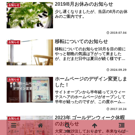
2019/8月お休みのお知らせ
お知らせ
少し遅くなりましたが、当店の8月のお休
みのご案内です。
2019.07.04
移転についてのお知らせ
お知らせ
移転についてのお知らせ10月を目の前に
やっと朝晩の気温は下がって来ました
が、まだまだ日中は夏日が続く様です
ね。夏の疲れが出たりしていませんでし
ょうか？温度差が大きいのでそれだけで
2024.09.29
もストレスになりますので朝晩に体が冷
えすぎたりしない様にお気を...
ホームページのデザイン変更しま
お知らせ
した！
サイトオープンから半年経ってスウィー
テスヘアのホームページがオープンして
半年が経ったのですが、この度ホームペ
ージをリニューアルいたしました！ 今
2017.10.24
回はとにかくホームページを見ていただ
く方に、より見やすくなるようにとデザ
2023年 ゴールデンウィーク休暇
お知らせ
インを変更いたしました。...
のお知らせ
大変ご無沙汰しております。本来ならば
メニュー
ホーム
検索
トップ
サイドバー