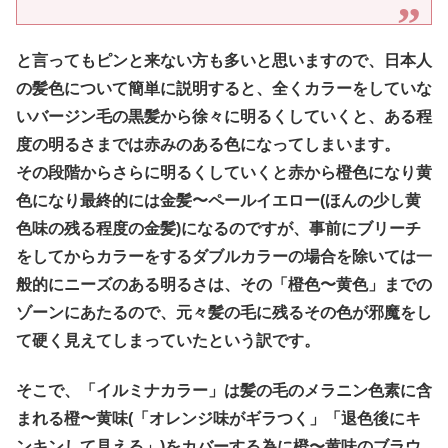
と言ってもピンと来ない方も多いと思いますので、日本人
の髪色について簡単に説明すると、全くカラーをしていな
いバージン毛の黒髪から徐々に明るくしていくと、ある程
度の明るさまでは赤みのある色になってしまいます。
その段階からさらに明るくしていくと赤から橙色になり黄
色になり最終的には金髪〜ペールイエロー(ほんの少し黄
色味の残る程度の金髪)になるのですが、事前にブリーチ
をしてからカラーをするダブルカラーの場合を除いては一
般的にニーズのある明るさは、その「橙色〜黄色」までの
ゾーンにあたるので、元々髪の毛に残るその色が邪魔をし
て硬く見えてしまっていたという訳です。
そこで、「イルミナカラー」は髪の毛のメラニン色素に含
まれる橙〜黄味(「オレンジ味がギラつく」「退色後にキ
ンキンして見える」)をカバーする為に橙〜黄味のブラウ