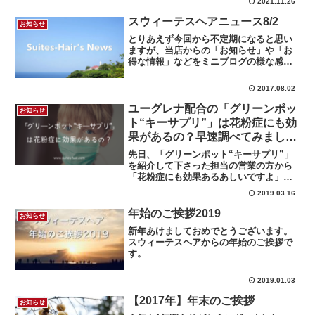
2021.11.26
スウィーテスヘアニュース8/2
お知らせ
とりあえず今回から不定期になると思い
ますが、当店からの「お知らせ」や「お
得な情報」などをミニブログの様な感じ
で投稿していきます！ お時間のある時に
でもご覧下さい。
2017.08.02
ユーグレナ配合の「グリーンポッ
お知らせ
ト“キーサプリ”」は花粉症にも効
果があるの？早速調べてみまし
た！
先日、「グリーンポット“キーサプリ”」
を紹介して下さった担当の営業の方から
「花粉症にも効果あるあしいですよ」と
の話を聞きつけたので、早速調べてみま
2019.03.16
した。
年始のご挨拶2019
お知らせ
新年あけましておめでとうございます。
スウィーテスヘアからの年始のご挨拶で
す。
2019.01.03
【2017年】年末のご挨拶
お知らせ