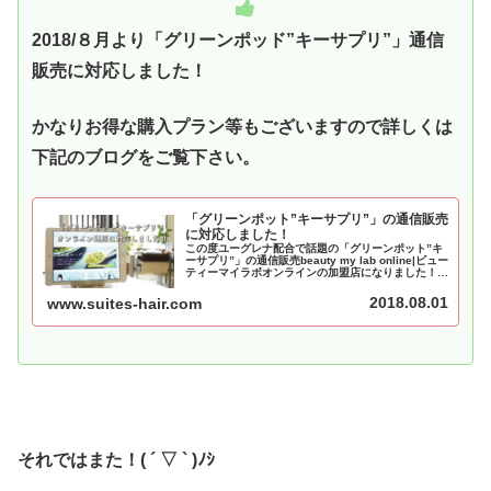
2018/８月より
「グリーンポッド”キーサプリ”」通信
販売に対応しました！
かなりお得な購入プラン等もございますので詳しくは
下記のブログをご覧下さい。
「グリーンポット”キーサプリ”」の通信販売
に対応しました！
この度ユーグレナ配合で話題の「グリーンポット”キ
ーサプリ”」の通信販売beauty my lab online|ビュー
ティーマイラボオンラインの加盟店になりました！最
大半額で購入出来る定期購入や会員登録や登録に必要
な店舗コードの取得方法などお得な情報を提供中で
2018.08.01
www.suites-hair.com
す！
それではまた！( ´ ▽ ` )ﾉｼ