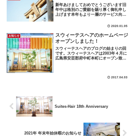
インを変更いたしました。...
新年あけましておめでとうございます旧
年中は格別のご愛顧を賜り厚く御礼申し
上げます本年もより一層のサービス向上
を目指し誠心誠意努力させていただく所
存でございます今後ともご指導ご鞭撻の
2020.01.05
ほどどうぞ宜しくお願い申し上げます末
筆ながら皆さまのご健康と...
スウィーテスヘアのホームページ
お知らせ
オープンしました！
スウィーテスヘアのブログの始まりの回
です。スウィーテスヘアは2003年４月に
広島県安芸郡府中町本町にオープン致し
ました。オープンしてから現在まで沢山
の素敵なお客様に恵まれ、その素敵なお
客様のご紹介と口コミのおかげでスウィ
ーテスヘアは成り立っております。そん
2017.04.03
な美容院のブログです。
Suites-Hair 18th Anniversary
2021年 年末年始休暇のお知らせ