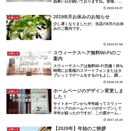
肌寒い日が続いておりますね。皆様、い
かがお過ごしでしょうか。ゴールデンウ
2026.03.27
ィーク期間中の営業スケジュールが決ま
りましたのでお知らせいたします。5月3
2019/8月お休みのお知らせ
お知らせ
日（日）〜5月6日（...
少し遅くなりましたが、当店の8月のお休
みのご案内です。
2019.07.04
スウィーテスヘア無料Wi-Fiのご
お知らせ
案内
スウィーテスヘアは無料Wi-Fi完備！待ち
時間にお客様のスマートフォンまたはタ
ブレットでゲームをするのもよし、調べ
物やネットショッピングまたは動画を観
2018.10.30
たりSNSに利用したりしてもパケットや
ギガを気にする事無く楽しんで頂けま
ホームページのデザイン変更しま
お知らせ
す。また、お子様連れのお客様ならお子
した！
様の携帯型ゲーム機でオンラインプレイ
もガッツリ遊べます！
サイトオープンから半年経ってスウィー
テスヘアのホームページがオープンして
半年が経ったのですが、この度ホームペ
ージをリニューアルいたしました！ 今
2017.10.24
回はとにかくホームページを見ていただ
く方に、より見やすくなるようにとデザ
【2020年】年始のご挨拶
お知らせ